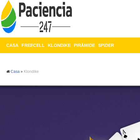
CASA
FREECELL
KLONDIKE
PIRÂMIDE
SPIDER
TRIPEAKS
MAHJONG
Casa
»
Klondike