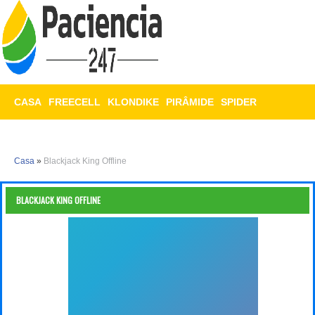
CASA
FREECELL
KLONDIKE
PIRÂMIDE
SPIDER
TRIPEAKS
MAHJONG
Casa
»
Blackjack King Offline
BLACKJACK KING OFFLINE