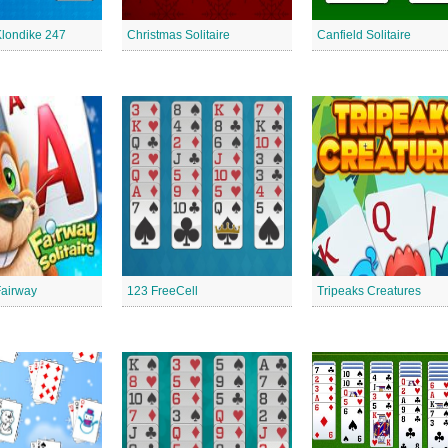
Klondike 247
Christmas Solitaire
Canfield Solitaire
Fairway
123 FreeCell
Tripeaks Creatures