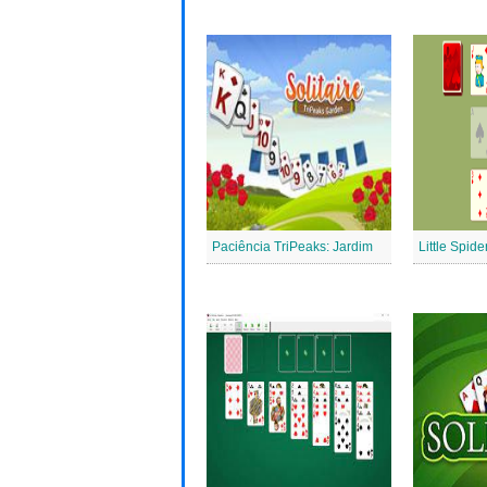
Paciência TriPeaks: Jardim
Little Spide