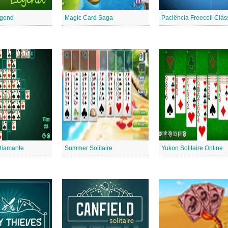
egend
Magic Card Saga
Paciência Freecell Clás
Diamante
Summer Solitaire
Yukon Solitaire Online