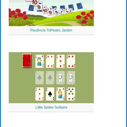
Paciência TriPeaks: Jardim
Little Spider Solitaire