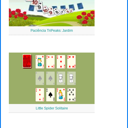
Paciência TriPeaks: Jardim
Little Spider Solitaire