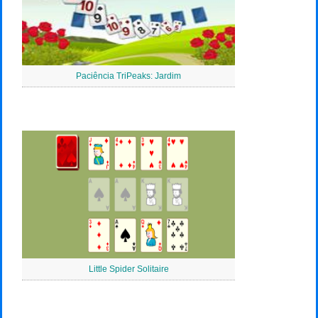
Paciência TriPeaks: Jardim
Little Spider Solitaire